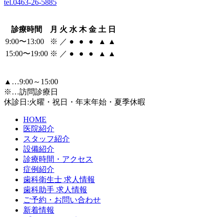
tel.0463-26-5885
診療時間
月
火
水
木
金
土
日
9:00〜13:00
※
／
●
●
●
▲
▲
15:00〜19:00
※
／
●
●
●
▲
▲
▲…9:00～15:00
※…訪問診療日
休診日:火曜・祝日・年末年始・夏季休暇
HOME
医院紹介
スタッフ紹介
設備紹介
診療時間・アクセス
症例紹介
歯科衛生士 求人情報
歯科助手 求人情報
ご予約・お問い合わせ
新着情報